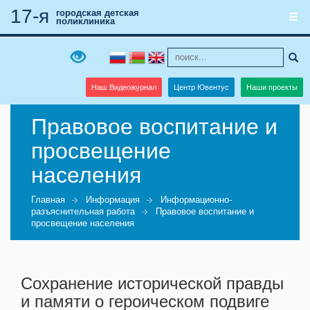
17-я
городская детская
поликлиника
Наш Видеожурнал
Центр Ювентус
Наши проекты
Правовое воспитание и
просвещение
населения
Главная
Информация
Информационно-
разъяснительная работа
Правовое воспитание и
просвещение населения
Сохранение исторической правды
и памяти о героическом подвиге