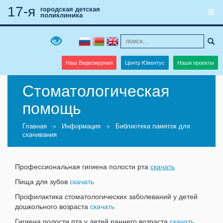
17-я
городская детская
поликлиника
Наш Видеожурнал
Центр Ювентус
Наши проекты
Стоматологическая
помощь
Главная
Информация
Библиотека памяток для
скачивания
Профессиональная гигиена полости рта
скачать
Пища для зубов
скачать
Профилактика стоматологических заболеваний у детей
дошкольного возраста
скачать
Гигиена полости рта у детей раннего возраста
скачать