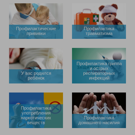
Профилактические
Профилактика
прививки
травматизма
Профилактика гриппа
и острых
У вас родился
респираторных
ребёнок
инфекций
Профилактика
употребления
наркотических
Профилактика
веществ
домашнего насилия