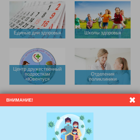
Единые дни здоровья
Школы здоровья
Центр дружественный
подросткам
Отделения
«Ювентус»
поликлиники
ВНИМАНИЕ!
Платные услуги
Электронный рецепт