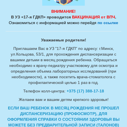
ВНИМАНИЕ!
В УЗ «17-я ГДКП» проводится
ВАКЦИНАЦИЯ от ВПЧ
.
Ознакомиться с информацией можно перейдя
по ссылке
Сексологическая
Вакансии
помощь
Уважаемые родители!
Приглашаем Вас в УЗ "17-я ГДКП" по адресу: г.Минск,
ул.Кольцова, 53/1, для прохождения диспансеризации с
вашими детьми в месяц рождения ребенка. Обращаться
необходимо к врачу-педиатру участковому для осмотра и
Детям с
2026 - Год
инвалидностью
белорусской женщины
определения объема лабораторных исследований (при
необходимости), а также посетить врача-стоматолога с
профилактической целью 1 раз в год.
Телефон колл-центра:
+375 (17) 388-17-18
Желаем вам и вашим детям крепкого здоровья!
МЧС - навыки
МВД -
безопасного
информационные
ЕСЛИ ВАШ РЕБЕНОК В МЕСЯЦ РОЖДЕНИЯ НЕ ПРОШЕЛ
поведения
материалы
ДИСПАНСЕРИЗАЦИЮ (ПРОФОСМОТР), ДЛЯ
ОФОРМЛЕНИЯ СПРАВКИ О СОСТОЯНИИ ЗДОРОВЬЯ ВЫ
МОЖЕТЕ БЕЗ ПРЕДВАРИТЕЛЬНОЙ ЗАПИСИ (ТАЛОНОВ)