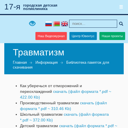
17-я
городская детская
поликлиника
Наш Видеожурнал
Центр Ювентус
Наши проекты
Травматизм
Главная
Информация
Библиотека памяток для
скачивания
Как уберечься от отморожений и
переохлаждений
скачать (файл формата *.pdf ~
422.00 Kb)
Производственный травматизм
скачать (файл
формата *.pdf ~ 310.46 Kb)
Школьный травматизм
скачать (файл формата
*.pdf ~ 372.00 Kb)
Детский травматизм
скачать (файл формата *.pdf ~