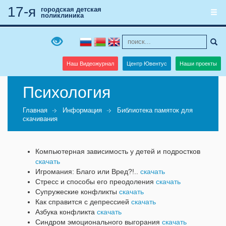
17-я
городская детская
поликлиника
Наш Видеожурнал
Центр Ювентус
Наши проекты
Психология
Главная
Информация
Библиотека памяток для
скачивания
Компьютерная зависимость у детей и подростков
скачать
Игромания: Благо или Вред?!..
скачать
Стресс и способы его преодоления
скачать
Супружеские конфликты
скачать
Как справится с депрессией
скачать
Азбука конфликта
скачать
Синдром эмоционального выгорания
скачать