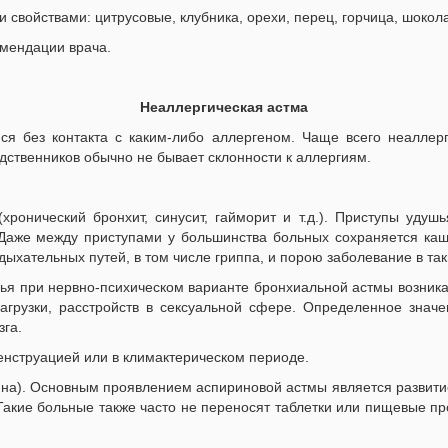
свойствами: цитрусовые, клубника, орехи, перец, горчица, шокола
мендации врача.
Неаллергическая астма
ся без контакта с каким-либо аллергеном. Чаще всего неаллер
дственников обычно не бывает склонности к аллергиям.
ронический бронхит, синусит, гайморит и т.д.). Приступы удушь
 Даже между приступами у большинства больных сохраняется каш
дыхательных путей, в том числе гриппа, и порою заболевание в та
ья при нервно-психическом варианте бронхиальной астмы возникаю
грузки, расстройств в сексуальной сфере. Определенное значе
зга.
нструацией или в климактерическом периоде.
ина). Основным проявлением аспириновой астмы является развити
Такие больные также часто не переносят таблетки или пищевые пр