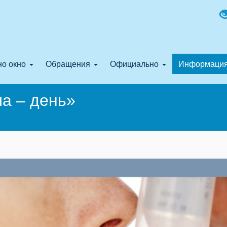
о окно
Обращения
Официально
Информаци
а – день»