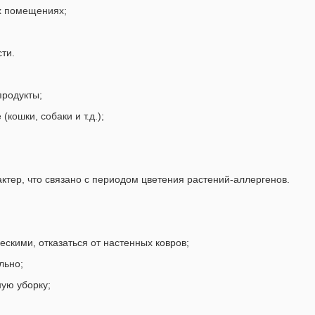
х помещениях;
ти.
продукты;
кошки, собаки и т.д.);
ктер, что связано с периодом цветения растений-аллергенов.
скими, отказаться от настенных ковров;
льно;
ую уборку;