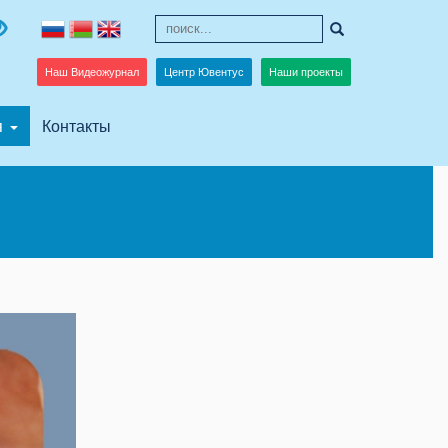
Наш Видеожурнал
Центр Ювентус
Наши проекты
я
Контакты