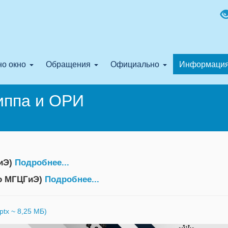
о окно
Обращения
Официально
Информаци
иппа и ОРИ
ГиЭ)
Подробнее...
ео МГЦГиЭ)
Подробнее...
ptx ~ 8,25 МБ)