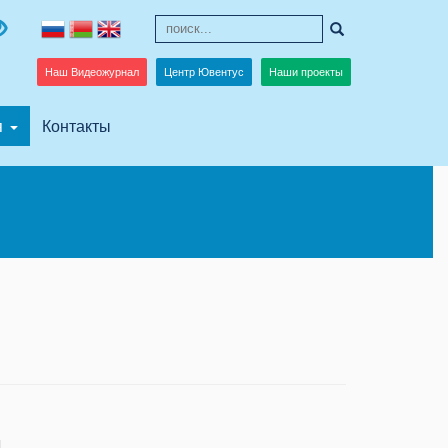
Наш Видеожурнал
Центр Ювентус
Наши проекты
я
Контакты