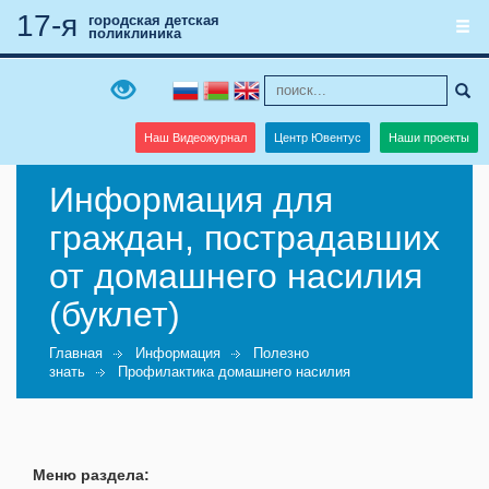
17-я
городская детская
поликлиника
Наш Видеожурнал
Центр Ювентус
Наши проекты
Информация для
граждан, пострадавших
от домашнего насилия
(буклет)
Главная
Информация
Полезно
знать
Профилактика домашнего насилия
Меню раздела: