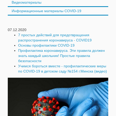
Видеоматериалы
Информационные материалы COVID-19
07.12.2020
7 простых действий для предотвращения
распространения коронавируса - COVID19
Основы профилактики COVID-19
Профилактика коронавируса. Эти правила должен
знать каждый школьник! Простые правила
безопасности
Учимся бороться вместе - профилактические меры
по COVID-19 в детском саду №154 г.Минска (видео)