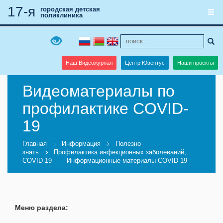
17-я
городская детская
поликлиника
Наш Видеожурнал
Центр Ювентус
Наши проекты
Видеоматериалы по
профилактике COVID-
19
Главная
Информация
Полезно
знать
Профилактика инфекционных заболеваний,
COVID-19
Информационные материалы COVID-19
Меню раздела: