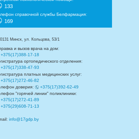
133
елефон справочной службы Белфармация:
169
0131 Минск, ул. Кольцова, 53/1
правка и вызов врача на дом:
+375(17)388-17-18
егистратура ортопедического отделения:
+375(17)338-47-93
егистратура платных медицинских услуг:
+375(17)272-46-82
елефон доверия:
+375(17)392-62-49
елефон "горячей линии" поликлиники:
+375(17)272-41-89
+375(29)608-71-13
mail:
info@17gdp.by