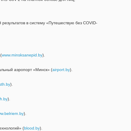
результатов в систему «Путешествую без COVID-
(
www.minsksanepid.by
).
альный аэропорт «Минск» (
airport.by
).
th.by
).
h.by
).
w.belriem.by
).
ехнологий» (
blood.by
).