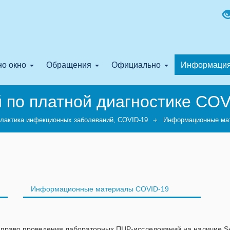
о окно
Обращения
Официально
Информаци
 по платной диагностике COV
лактика инфекционных заболеваний, COVID-19
Информационные ма
Информационные материалы COVID-19
право проведения лабораторных ПЦР-исследований на наличие SA