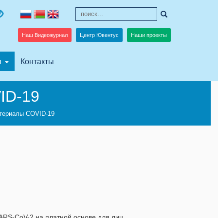
Наш Видеожурнал
Центр Ювентус
Наши проекты
я
Контакты
ID-19
териалы COVID-19
RS-CoV-2 на платной основе для лиц,