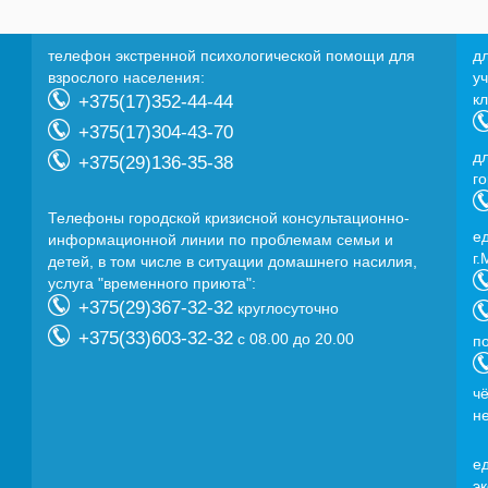
телефон экстренной психологической помощи для
д
взрослого населения:
у
к
+375(17)352-44-44
+375(17)304-43-70
д
+375(29)136-35-38
г
Телефоны городской кризисной консультационно-
e
информационной линии по проблемам семьи и
г.
детей, в том числе в ситуации домашнего насилия,
услуга "временного приюта":
+375(29)367-32-32
круглосуточно
+375(33)603-32-32
с 08.00 до 20.00
п
ч
н
e
э