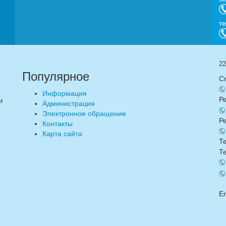
т
22
Популярное
С
Информация
Р
и
Администрация
Электронное обращение
Р
Контакты
Карта сайта
Т
Т
E