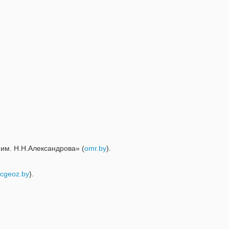
им. Н.Н.Александрова» (
omr.by
).
cgeoz.by
).