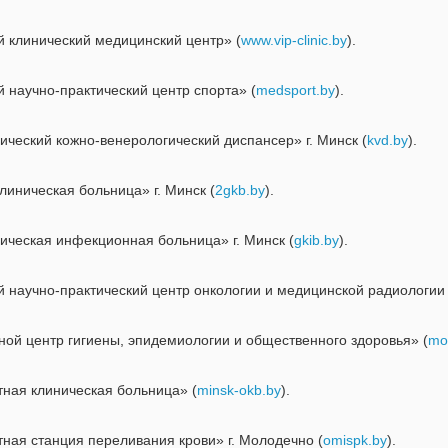
 клинический медицинский центр» (
www.vip-clinic.by
).
 научно-практический центр спорта» (
medsport.by
).
ческий кожно-венерологический диспансер» г. Минск (
kvd.by
).
иническая больница» г. Минск (
2gkb.by
).
ческая инфекционная больница» г. Минск (
gkib.by
).
 научно-практический центр онкологии и медицинской радиологии 
ой центр гигиены, эпидемиологии и общественного здоровья» (
mo
ная клиническая больница» (
minsk-okb.by
).
ая станция переливания крови» г. Молодечно (
omispk.by
).