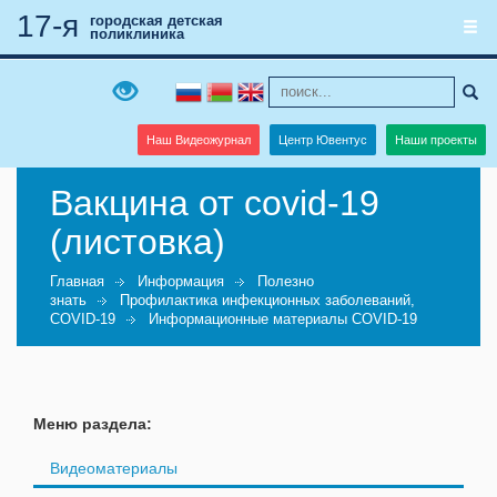
17-я
городская детская
поликлиника
Наш Видеожурнал
Центр Ювентус
Наши проекты
Вакцина от covid-19
(листовка)
Главная
Информация
Полезно
знать
Профилактика инфекционных заболеваний,
COVID-19
Информационные материалы COVID-19
Меню раздела:
Видеоматериалы