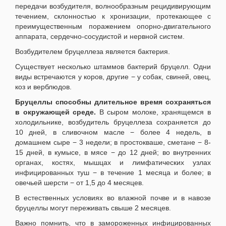
передачи возбудителя, волнообразным рецидивирующим
течением, склонностью к хронизации, протекающее с
преимущественным поражением опорно-двигательного
аппарата, сердечно-сосудистой и нервной систем.
Возбудителем бруцеллеза является бактерия.
Существует несколько штаммов бактерий бруцелл. Одни
виды встречаются у коров, другие − у собак, свиней, овец,
коз и верблюдов.
Бруцеллы способны длительное время сохраняться
в окружающей среде.
В сыром молоке, хранящемся в
холодильнике, возбудитель бруцеллеза сохраняется до
10 дней, в сливочном масле − более 4 недель, в
домашнем сыре − 3 недели; в простокваше, сметане − 8-
15 дней, в кумысе, в мясе − до 12 дней; во внутренних
органах, костях, мышцах и лимфатических узлах
инфицированных туш − в течение 1 месяца и более; в
овечьей шерсти − от 1,5 до 4 месяцев.
В естественных условиях во влажной почве и в навозе
бруцеллы могут переживать свыше 2 месяцев.
Важно помнить, что в замороженных инфицированных