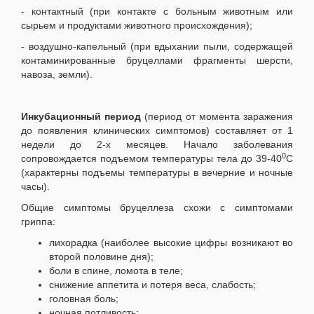
- контактный (при контакте с больным животным или
сырьем и продуктами животного происхождения);
- воздушно-капельный (при вдыхании пыли, содержащей
контаминированные бруцеллами фрагменты шерсти,
навоза, земли).
Инкубационный период
(период от момента заражения
до появления клинических симптомов) составляет от 1
недели до 2-х месяцев. Начало заболевания
0
сопровождается подъемом температуры тела до 39-40
C
(характерны подъемы температуры в вечерние и ночные
часы).
Общие симптомы бруцеллеза схожи с симптомами
гриппа:
лихорадка (наиболее высокие цифры возникают во
второй половине дня);
боли в спине, ломота в теле;
снижение аппетита и потеря веса, слабость;
головная боль;
ночная потливость;