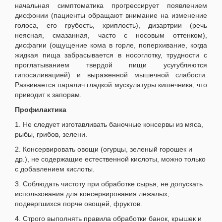
начальная симптоматика прогрессирует появлением
дисфонии (пациенты обращают внимание на изменение
голоса, его грубость, хриплость), дизартрии (речь
неясная, смазанная, часто с носовым оттенком),
дисфагии (ощущение кома в горле, поперхивание, когда
жидкая пища забрасывается в носоглотку, трудности с
проглатыванием твердой пищи усугубляются
гипосаливацией) и выраженной мышечной слабости.
Развивается паралич гладкой мускулатуры кишечника, что
приводит к запорам.
Профилактика
1. Не следует изготавливать баночные консервы из мяса,
рыбы, грибов, зелени.
2. Консервировать овощи (огурцы, зеленый горошек и
др.), не содержащие естественной кислоты, можно только
с добавлением кислоты.
3. Соблюдать чистоту при обработке сырья, не допускать
использования для консервирования лежалых,
подвергшихся порче овощей, фруктов.
4. Строго выполнять правила обработки банок, крышек и