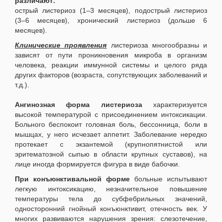
различают:
острый листериоз (1–3 месяцев), подострый листериоз
(3–6 месяцев), хронический листериоз (дольше 6
месяцев).
Клинические проявления
листериоза многообразны и
зависят от пути проникновения микроба в организм
человека, реакции иммунной системы и целого ряда
других факторов (возраста, сопутствующих заболеваний и
т.д.).
Ангинозная форма листериоза
характеризуется
высокой температурой с присоединением интоксикации.
Больного беспокоит головная боль, бессонница, боли в
мышцах, у него исчезает аппетит. Заболевание нередко
протекает с экзантемой (крупнопятнистой или
эритематозной сыпью в области крупных суставов), на
лице иногда формируется фигура в виде бабочки.
При конъюнктивальной форме
больные испытывают
легкую интоксикацию, незначительное повышение
температуры тела до субфебрильных значений,
односторонний гнойный конъюнктивит, отечность век. У
многих развиваются нарушения зрения: слезотечение,