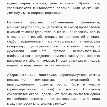
мушки перед глазами, резь в глазах. Кроме того,
увеличиваются и становятся болезненными ближайшие
лимфоузлы со стороны поражения.
Нервные формы заболевания
(менингиты,
менингоэнцефалиты, энцефалиты, психозы) проявляются
высокой температурой тела, выраженной головной болью
с тошнотой и рвотой, которые не приносят облегчения,
слабо выраженными менингеальными симптомами
(например, тугоподвижностью затылочных мышц и
сухожилий коленного сустава, непроизвольным
сгибанием ног и подтягиванием их к животу при попытке
пассивного сгибания головы). Иногда развиваются парез,
паралич и нарушения чувствительности.
Абдоминальный листериоз
характеризуется резким
повышение температуры, интоксикацией с
присоединением тошноты, рвоты, боли в животе
(преимущественно справа) и диареи. Симптомы
сохраняются около недели. Эта форма считается одной
из наиболее тяжелых и при несвоевременном лечении
может привести к летальному исходу.