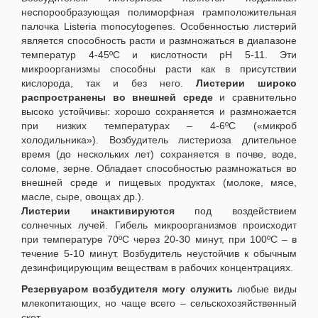
неспорообразующая полиморфная грамположительная
палочка Listeria monocytogenes. Особенностью листерий
является способность расти и размножаться в диапазоне
температур 4-45ºC и кислотности рН 5-11. Эти
микроорганизмы способны расти как в присутствии
кислорода, так и без него.
Листерии широко
распространены во внешней среде
и сравнительно
высоко устойчивы: хорошо сохраняется и размножается
при низких температурах – 4-6ºС («микроб
холодильника»). Возбудитель листериоза длительное
время (до нескольких лет) сохраняется в почве, воде,
соломе, зерне. Обладает способностью размножаться во
внешней среде и пищевых продуктах (молоке, мясе,
масле, сыре, овощах др.).
Листерии инактивируются
под воздействием
солнечных лучей. Гибель микроорганизмов происходит
при температуре 70ºС через 20-30 минут, при 100ºС – в
течение 5-10 минут. Возбудитель неустойчив к обычным
дезинфицирующим веществам в рабочих концентрациях.
Резервуаром возбудителя могу служить
любые виды
млекопитающих, но чаще всего – сельскохозяйственный
скот.