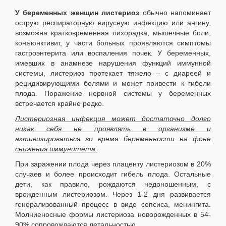
У беременных женщин листериоз
обычно напоминает
острую респираторную вирусную инфекцию или ангину,
возможна кратковременная лихорадка, мышечные боли,
конъюнктивит, у части больных проявляются симптомы
гастроэнтерита или воспаления почек. У беременных,
имевших в анамнезе нарушения функций иммунной
системы, листериоз протекает тяжело – с диареей и
рецидивирующими болями и может привести к гибели
плода. Поражение нервной системы у беременных
встречается крайне редко.
Листериозная инфекция может достаточно долго
никак себя не проявлять в организме и
активизироваться во время беременности на фоне
снижения иммунитета.
При заражении плода через плаценту листериозом в 20%
случаев и более происходит гибель плода. Остальные
дети, как правило, рождаются недоношенным, с
врожденным листериозом. Через 1-2 дня развивается
генерализованный процесс в виде сепсиса, менингита.
Молниеносные формы листериоза новорожденных в 54-
90% сопровождаются летальностью.