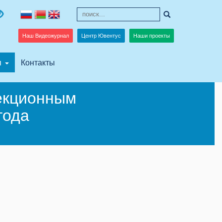
Наш Видеожурнал
Центр Ювентус
Наши проекты
я
Контакты
екционным
года