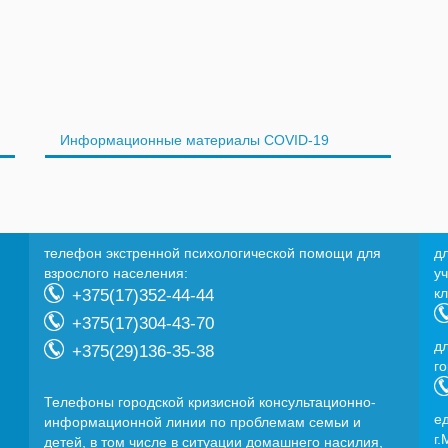
Информационные материалы COVID-19
телефон экстренной психологической помощи для
д
взрослого населения:
у
к
+375(17)352-44-44
+375(17)304-43-70
д
+375(29)136-35-38
г
Телефоны городской кризисной консультационно-
e
информационной линии по проблемам семьи и
г.
детей, в том числе в ситуации домашнего насилия,