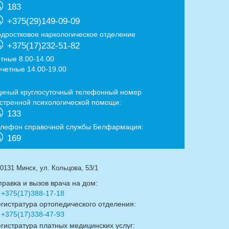
183
+375(29)149-09-09
одростковое наркологическое отделение
+375(17)232-51-82
ётные 8.00-14.00
ечетные 14.00-19.00
диный круглосуточный телефонный номер
кстренной психологической помощи:
133
елефон справочной службы Белфармация:
169
0131 Минск, ул. Кольцова, 53/1
правка и вызов врача на дом:
+375(17)388-17-18
егистратура ортопедического отделения:
+375(17)338-47-93
егистратура платных медицинских услуг: