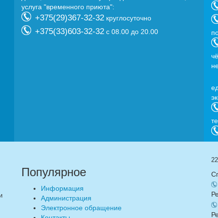
услуга "временного приюта":
+375(29)367-32-32
круглосуточно
+375(33)603-32-32
с 08.00 до 20.00
п
ч
н
e
э
т
22
Популярное
С
Информация
Р
и
Администрация
Электронное обращение
Р
Контакты