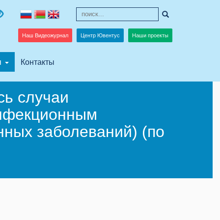
Наш Видеожурнал
Центр Ювентус
Наши проекты
я
Контакты
сь случаи
инфекционным
ных заболеваний) (по