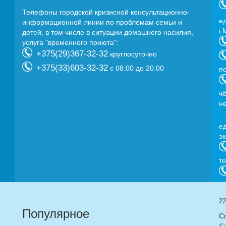
Телефоны городской кризисной консультационно-
e
информационной линии по проблемам семьи и
г.
детей, в том числе в ситуации домашнего насилия,
услуга "временного приюта":
+375(29)367-32-32
круглосуточно
+375(33)603-32-32
с 08.00 до 20.00
п
ч
н
e
э
т
22
Популярное
С