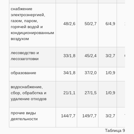
снабжение
электроэнергией,
газом, паром,
48/2,6
50/2,7
6/4,9
1/1,0
горячей водой и
кондиционированным
воздухом
лесоводство и
33/1,8
45/2,4
3/2,7
6/5,7
лесозаготовки
образование
34/1,8
37/2,0
1/0,9
–
водоснабжение,
сбор, обработка и
21/1,1
27/1,5
1/0,9
–
удаление отходов
прочие виды
144/7,7
149/7,7
3/2,7
7/6,7
деятельности
Таблица 9