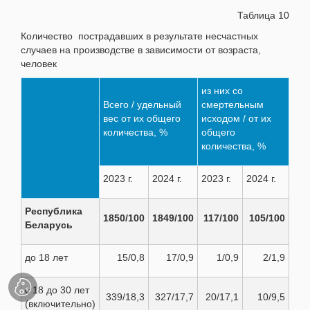
Таблица 10
Количество пострадавших в результате несчастных
случаев на производстве в зависимости от возраста,
человек
из них со
Всего / удельный
смертельным
вес от их общего
исходом / от их
количества, %
общего
количества, %
2023 г.
2024 г.
2023 г.
2024 г.
Республика
1850/100
1849/100
117/100
105/100
Беларусь
до 18 лет
15/0,8
17/0,9
1/0,9
2/1,9
с 18 до 30 лет
339/18,3
327/17,7
20/17,1
10/9,5
(включительно)