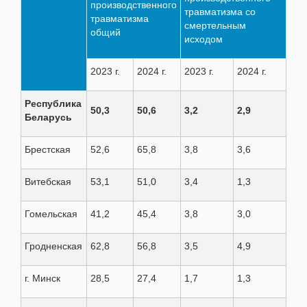
производственного
травматизма со
травматизма
смертельным
общий
исходом
2023 г.
2024 г.
2023 г.
2024 г.
Республика
50,3
50,6
3,2
2,9
Беларусь
Брестская
52,6
65,8
3,8
3,6
Витебская
53,1
51,0
3,4
1,3
Гомельская
41,2
45,4
3,8
3,0
Гродненская
62,8
56,8
3,5
4,9
г. Минск
28,5
27,4
1,7
1,3