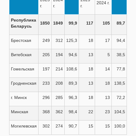
2024 г.
г.
г.
г.
Республика
1850
1849
99,9
117
105
89,7
Беларусь
Брестская
249
312
125,3
18
17
94,4
Витебская
205
194
94,6
13
5
38,5
Гомельская
197
214
108,6
18
14
77,8
Гродненская
233
208
89,3
13
18
138,5
г. Минск
296
285
96,3
18
13
72,2
Минская
368
362
98,4
22
23
104,5
Могилевская
302
274
90,7
15
15
100,0