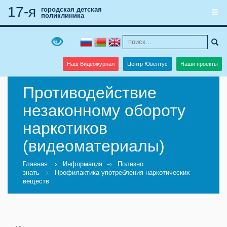
17-я
городская детская
поликлиника
Наш Видеожурнал
Центр Ювентус
Наши проекты
Противодействие
незаконному обороту
наркотиков
(видеоматериалы)
Главная
Информация
Полезно
знать
Профилактика употребления наркотических
веществ