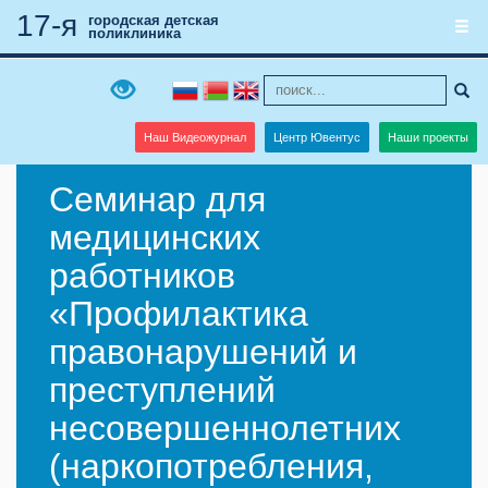
17-я
городская детская
поликлиника
Наш Видеожурнал
Центр Ювентус
Наши проекты
Семинар для
медицинских
работников
«Профилактика
правонарушений и
преступлений
несовершеннолетних
(наркопотребления,