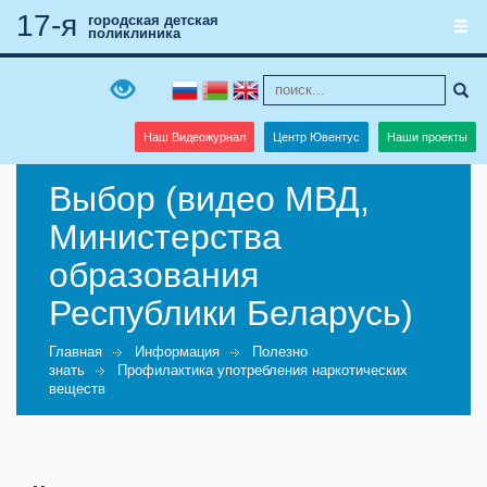
17-я
городская детская
поликлиника
Наш Видеожурнал
Центр Ювентус
Наши проекты
Выбор (видео МВД,
Министерства
образования
Республики Беларусь)
Главная
Информация
Полезно
знать
Профилактика употребления наркотических
веществ