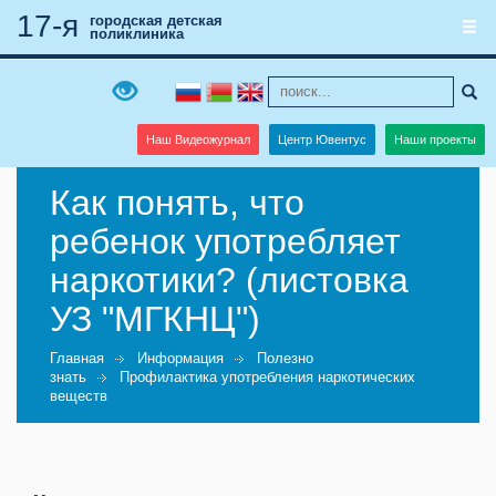
17-я
городская детская
поликлиника
Наш Видеожурнал
Центр Ювентус
Наши проекты
Как понять, что
ребенок употребляет
наркотики? (листовка
УЗ "МГКНЦ")
Главная
Информация
Полезно
знать
Профилактика употребления наркотических
веществ