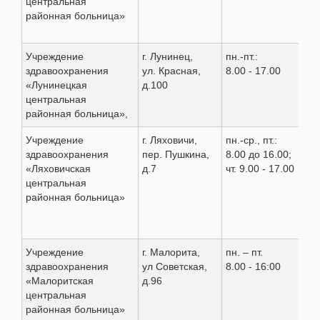
центральная
районная больница»
Учреждение
г. Лунинец,
пн.-пт.:
8(0
здравоохранения
ул. Красная,
8.00 - 17.00
27 
«Лунинецкая
д.100
27 
центральная
47 
районная больница»,
47 
Учреждение
г. Ляховичи,
пн.-ср., пт.:
8 (
здравоохранения
пер. Пушкина,
8.00 до 16.00;
6 3
«Ляховичская
д.7
чт. 9.00 - 17.00
6 3
центральная
6 0
районная больница»
6 5
Учреждение
г. Малорита,
пн. – пт.
8 (
здравоохранения
ул Советская,
8.00 - 16:00
2 0
«Малоритская
д.96
центральная
районная больница»