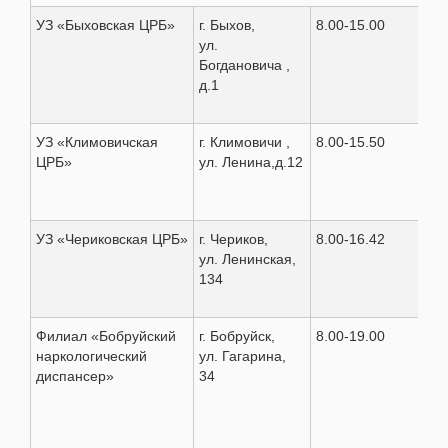
УЗ «Быховская ЦРБ»
г. Быхов,
8.00-15.00
8(0
ул.
77-
Богдановича ,
д.1
УЗ «Климовичская
г. Климовичи ,
8.00-15.50
8(0
ЦРБ»
ул. Ленина,д.12
76-
УЗ «Чериковская ЦРБ»
г. Чериков,
8.00-16.42
8(0
ул. Ленинская,
79-
134
Филиал «Бобруйский
г. Бобруйск,
8.00-19.00
8(0
наркологический
ул. Гагарина,
70-
диспансер»
34