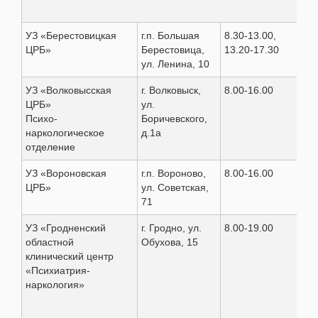
Гро
УЗ «Берестовицкая
г.п. Большая
8.30-13.00,
8 (
ЦРБ»
Берестовица,
13.20-17.30
73 
ул. Ленина, 10
УЗ «Волковысская
г. Волковыск,
8.00-16.00
8(0
ЦРБ»
ул.
Психо-
Боричевского,
наркологическое
д.1а
отделение
УЗ «Вороновская
г.п. Вороново,
8.00-16.00
8(0
ЦРБ»
ул. Советская,
71
УЗ «Гродненский
г. Гродно, ул.
8.00-19.00
8(0
областной
Обухова, 15
клинический центр
«Психиатрия-
наркология»