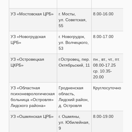
УЗ «Мостовская ЦРБ»
г. Мосты,
8.00-16.00
8(0
ул. Советская,
55
УЗ «Новогрудская
г. Новогрудок,
8.00-17.00
8(0
ЦРБ»
ул. Волчецкого,
66 
53
УЗ «Островецкая
г.Островец, пер.
пн., вт., чт., пт.
8(0
ЦКРБ»
Октябрьский, 11
08.00-17.25
ср. 10.35-
20.00
УЗ «Областная
Гродненская
Круглосуточно
8(0
психоневрологическая
область,
больница «Островля»
Лидский район,
Лидского района»
д. Островля
УЗ «Ошмянская ЦРБ»
г. Ошмяны,
8.00-19.00
8(0
ул. Юбилейная,
9