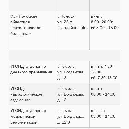
УЗ «Полоцкая
г. Полоцк,
пн-пт:
+37
областная
ул. 23-х
8.00- 20.00;
30-
психиатрическая
Гвардейцев, 4а
сб.8.00 - 15.00
(21
больница»
Гом
УГОНД, отделение
г. Гомель,
пн.-пт. 7.30 -
+37
дневного пребывания
ул. Богданова,
18.00;
80
д. 13
сб. 7.30-13.00
УГОНД,
г. Гомель,
пн.-пт.
+37
наркологическое
ул. Богданова,
08.00 - 14.00
88
отделение
д. 13
УГОНД, отделение
г. Гомель,
пн. – пт.
+37
медицинской
ул. Богданова,
08.00 - 14.00
40
реабилитации
д. 12/3