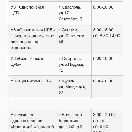
УЗ «Свислочская
г. Свислочь,
8.00-16.00
8(0
ЦРБ»
ул.17
Сентября, 3
УЗ «Слонимская ЦРБ»
г. Слоним,
8.00-18.00
8(0
Психо-аркологическое
ул. Советская,
сб. 8.30-14.00
66 
диспансерное
56
отделение
УЗ «Сморгонская
г. Сморгонь,
8.00-16.00
8(0
ЦРБ»
ул.Б.Надежд,
71
УЗ «Щучинская ЦРБ»
г. Щучин,
8.00-16.00
8(0
ул. Мичурина,
21 
22
Бр
Учреждение
г. Брест, пер.
8.00 - 20.00
8 (
здравоохранения
Брестских
пн.-пт.
53-
«Брестский областной
дивизий, д.2
сб.:8.00 -
53-