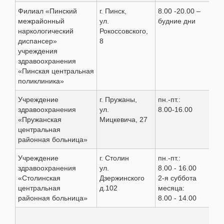
Филиал «Пинский
г. Пинск,
8.00 -20.00 –
8 (
межрайонный
ул.
будние дни
66 
наркологический
Рокоссовского,
диспансер»
8
учреждения
здравоохранения
«Пинская центральная
поликлиника»
Учреждение
г. Пружаны,
пн.-пт.:
8 (
здравоохранения
ул.
8.00-16.00
4 1
«Пружанская
Мицкевича, 27
центральная
районная больница»
Учреждение
г. Столин
пн.-пт.:
801
здравоохранения
ул.
8.00 - 16.00
2 8
«Столинская
Дзержинского
2-я суббота
2 2
центральная
д.102
месяца:
6 3
районная больница»
8.00 - 14.00