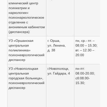
клинический центр
+37
психиатрии и
61-
наркологии»
психонаркологическое
отделение с
анонимным кабинетом
(диспансера)
УЗ «Оршанская
г. Орша,
пн, ср.- пт. –
8 (
центральная
ул. Ленина,
08.00 – 15.30;
51-
поликлиника»
д. 38
вт. – 12.30 –
психоневрологический
20.00
диспансер
УЗ «Новополоцкая
г.Новополоцк,
пн-пт:
8 (
центральная
ул. Гайдара, 4
08.00-20.00;
50 
городская больница»,
сб:08.00-
психоневрологический
15.30;
диспансер