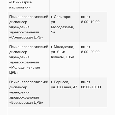
«Психиатрия-
(02
наркология»
101
Психоневрологический
г. Солигорск,
пн-пт
(01
диспансер
ул.
8.00–19.00
26-
учреждения
Молодежная,
здравоохранения
5а
«Солигорская ЦРБ»
Психоневрологический
г. Молодечно,
пн-пт
(01
диспансер
ул. Янки
8.00–20.00
58-
учреждения
Купалы, 106А
(01
здравоохранения
58-
«Молодечненская
ЦРБ»
Психоневрологический
г. Борисов,
пн-пт
(01
диспансер
ул. Связная, 47
08.00-19.00
97-
учреждения
здравоохранения
«Борисовская ЦРБ»
Мог