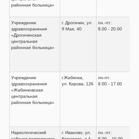
районная больница»
Учреждение
г. Дрогичин, ул.
пн.-пт.:
8(0
здравоохранения
9 Мая, 40
8.00 - 20.00
37 
«Дрогичинская
36 
центральная
59 
районная больница»
Учреждение
г.Жабинка,
пн-пт.:
8(0
здравоохранения
ул. Кирова, 126
8.00 - 17.00
35 
«Жабинковская
6 0
центральная
35 
районная больница»
Наркологический
г. Иваново, ул.
пн.-пт.:
8 (
кабинет поликлиники
Комарова, д.4,
8.00 – 16.00.
9 4