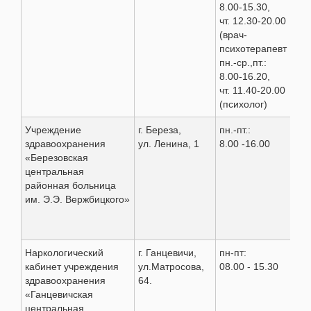
8.00-15.30,
чт. 12.30-20.00
(врач-
психотерапевт
пн.-ср.,пт.:
8.00-16.20,
чт. 11.40-20.00
(психолог)
Учреждение
г. Береза,
пн.-пт.:
8(0
здравоохранения
ул. Ленина, 1
8.00 -16.00
3 7
«Березовская
3 0
центральная
3 0
районная больница
3 0
им. Э.Э. Вержбицкого»
Наркологический
г. Ганцевичи,
пн-пт:
8 (
кабинет учреждения
ул.Матросова,
08.00 - 15.30
6 7
здравоохранения
64.
«Ганцевичская
центральная