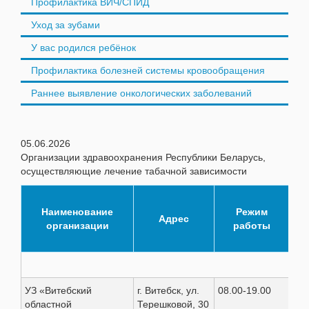
Профилактика ВИЧ/СПИД
Уход за зубами
У вас родился ребёнок
Профилактика болезней системы кровообращения
Раннее выявление онкологических заболеваний
05.06.2026
Организации здравоохранения Республики Беларусь,
осуществляющие лечение табачной зависимости
К
Наименование
Режим
т
Адрес
организации
работы
Ви
УЗ «Витебский
г. Витебск, ул.
08.00-19.00
+37
областной
Терешковой, 30
359