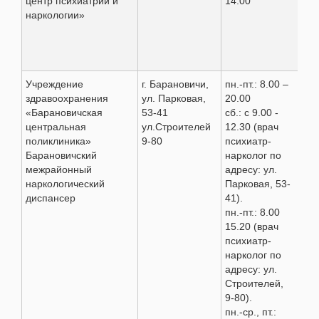
центр психиатрии и
14.00
наркологии»
Учреждение
г. Барановичи,
пн.-пт.: 8.00 –
8 (
здравоохранения
ул. Парковая,
20.00
68 
«Барановичская
53-41
сб.: с 9.00 -
63 
центральная
ул.Строителей
12.30 (врач
поликлиника»
9-80
психиатр-
Барановичский
нарколог по
межрайонный
адресу: ул.
наркологический
Парковая, 53-
диспансер
41).
пн.-пт.: 8.00
15.20 (врач
психиатр-
нарколог по
адресу: ул.
Строителей,
9-80).
пн.-ср., пт.: