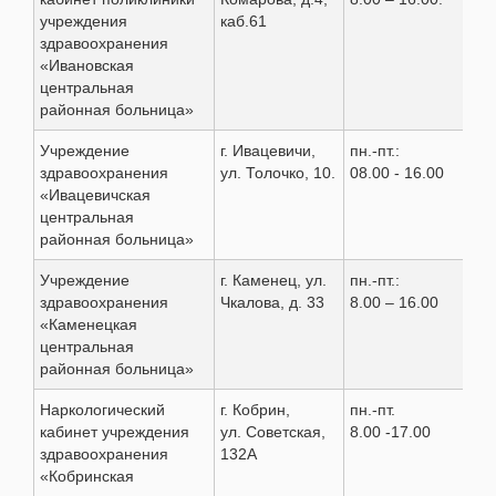
учреждения
каб.61
здравоохранения
«Ивановская
центральная
районная больница»
Учреждение
г. Ивацевичи,
пн.-пт.:
8 (
здравоохранения
ул. Толочко, 10.
08.00 - 16.00
9 1
«Ивацевичская
2 4
центральная
9 0
районная больница»
Учреждение
г. Каменец, ул.
пн.-пт.:
8(0
здравоохранения
Чкалова, д. 33
8.00 – 16.00
9 2
«Каменецкая
7 6
центральная
районная больница»
Наркологический
г. Кобрин,
пн.-пт.
8(0
кабинет учреждения
ул. Советская,
8.00 -17.00
4 4
здравоохранения
132А
«Кобринская