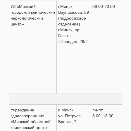
УЗ «Минский
г.Минск,
08.00-20.00
183
городской клинический
Ваупшасова, 59
+37
наркологический
(подростковое
+37
центр»
отделение)
+37
г.Минск, пр.
Газеты
«Правда», 26/2
М
Учреждение
г. Минск,
пн-пт
(01
здравоохранения
ул. Петруся
8.00–18.00
311
«Минский областной
Бровки, 7
(02
клинический центр
899