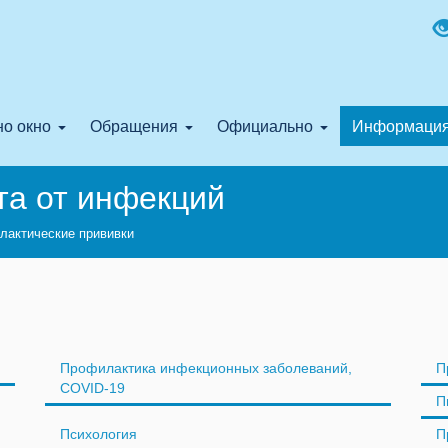
о окно
Обращения
Официально
Информаци
та от инфекций
лактические прививки
Профилактика инфекционных заболеваний,
П
COVID-19
П
Психология
П