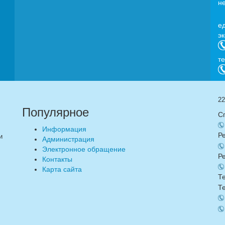
н
e
э
т
22
Популярное
С
Информация
Р
и
Администрация
Электронное обращение
Р
Контакты
Карта сайта
Т
Т