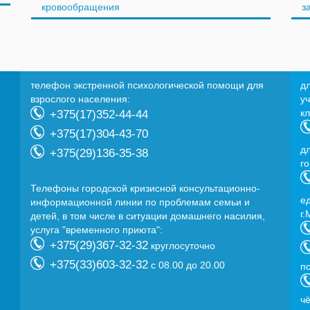
кровообращения
з
телефон экстренной психологической помощи для
д
взрослого населения:
у
к
+375(17)352-44-44
+375(17)304-43-70
д
+375(29)136-35-38
г
Телефоны городской кризисной консультационно-
e
информационной линии по проблемам семьи и
г.
детей, в том числе в ситуации домашнего насилия,
услуга "временного приюта":
+375(29)367-32-32
круглосуточно
+375(33)603-32-32
с 08.00 до 20.00
п
ч