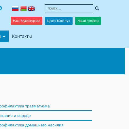
Наш Видеожурнал
Центр Ювентус
Наши проекты
я
Контакты
рофилактика травматизма
итание и сердце
рофилактика домашнего насилия