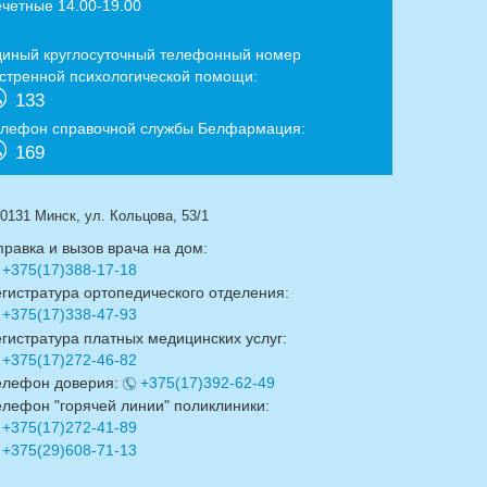
ечетные 14.00-19.00
диный круглосуточный телефонный номер
кстренной психологической помощи:
133
елефон справочной службы Белфармация:
169
0131 Минск, ул. Кольцова, 53/1
правка и вызов врача на дом:
+375(17)388-17-18
егистратура ортопедического отделения:
+375(17)338-47-93
егистратура платных медицинских услуг:
+375(17)272-46-82
елефон доверия:
+375(17)392-62-49
елефон "горячей линии" поликлиники:
+375(17)272-41-89
+375(29)608-71-13