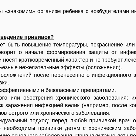
ы «знакомим» организм ребенка с возбудителями 
оведение прививок?
ет быть повышение температуры, покраснение или
говорит о начале формирования защиты от инфе
и носят кратковременный характер и не требуют леч
ерьезные нежелательные эффекты (осложнения).
я осложнений после перенесенного инфекционного 
вки.
оэффективными и безопасными препаратами.
ого или обострения хронического заболевания: 
к заражения инфекцией велик (например, после ко
ов острого или хронического заболевания.
идуальный подход: перед любой прививкой врач о
о необходимы прививки детям с хроническим забо
чение основного заболевания. Прививки такие дети п