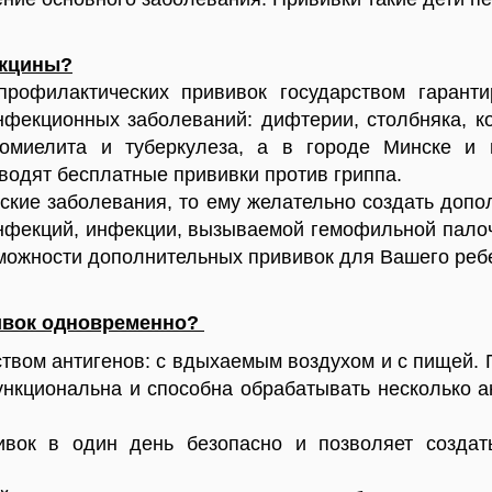
акцины?
рофилактических прививок государством гарант
нфекционных заболеваний: дифтерии, столбняка, ко
иомиелита и туберкулеза, а в городе Минске и 
оводят бесплатные прививки против гриппа.
еские заболевания, то ему желательно создать до
нфекций, инфекции, вызываемой гемофильной палоч
можности дополнительных прививок для Вашего реб
ивок одновременно?
твом антигенов: с вдыхаемым воздухом и с пищей. П
нкциональна и способна обрабатывать несколько 
ивок в один день безопасно и позволяет создат