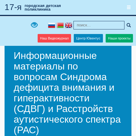
17-я
городская детская
поликлиника
Наш Видеожурнал
Центр Ювентус
Наши проекты
Информационные
материалы по
вопросам Синдрома
дефицита внимания и
гиперактивности
(СДВГ) и Расстройств
аутистического спектра
(РАС)