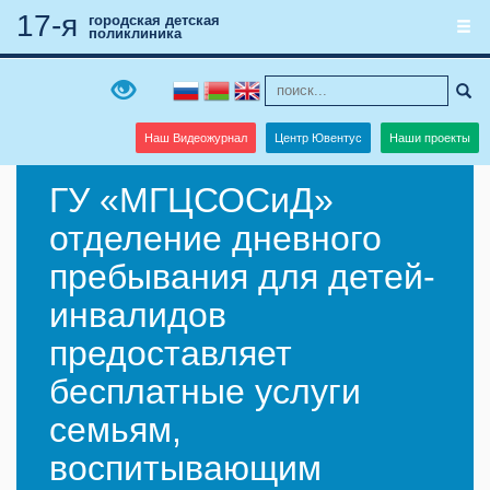
17-я
городская детская
поликлиника
Наш Видеожурнал
Центр Ювентус
Наши проекты
ГУ «МГЦСОСиД»
отделение дневного
пребывания для детей-
инвалидов
предоставляет
бесплатные услуги
семьям,
воспитывающим