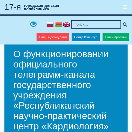
17-я
городская детская
поликлиника
Наш Видеожурнал
Центр Ювентус
Наши проекты
О функционировании
официального
телеграмм-канала
государственного
учреждения
«Республиканский
научно-практический
центр «Кардиология»