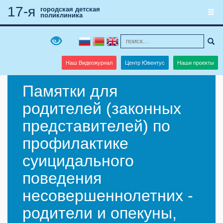
17-я
городская детская
поликлиника
Наш Видеожурнал
Центр Ювентус
Наши проекты
Памятки для
родителей (законных
представителей) по
профилактике
суицидального
поведения
несовершеннолетних -
родители и опекуны,