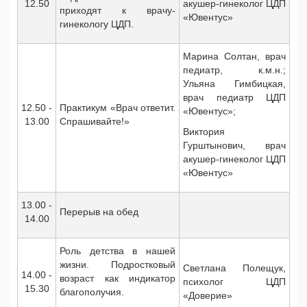
12.50
акушер-гинеколог ЦДП
приходят к врачу-
«Ювентус»
гинекологу ЦДП.
Марина Солтан, врач
педиатр, к.м.н.;
Ульяна Гимбицкая,
врач педиатр ЦДП
12.50 -
Практикум «Врач ответит.
«Ювентус»;
13.00
Спрашивайте!»
Виктория
Гурштынович, врач
акушер-гинеколог ЦДП
«Ювентус»
13.00 -
Перерыв на обед
14.00
Роль детства в нашей
жизни. Подростковый
Светлана Полещук,
14.00 -
возраст как индикатор
психолог ЦДП
15.30
благополучия.
«Доверие»