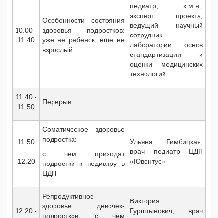
педиатр, к.м.н.,
эксперт проекта,
Особенности состояния
ведущий научный
10.00 -
здоровья подростков:
сотрудник
11.40
уже не ребенок, еще не
лаборатории основ
взрослый
стандартизации и
оценки медицинских
технологий
11.40 -
Перерыв
11.50
Соматическое здоровье
подростка:
11.50
Ульяна Гимбицкая,
-
врач педиатр ЦДП
с чем приходят
12.20
«Ювентус»
подростки к педиатру в
ЦДП
Репродуктивное
Виктория
здоровье девочек-
12.20 -
Гурштынович, врач
подростков: с чем