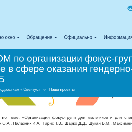
о окно
Обращения
Официально
Информаци
OM по организации фокус-груп
е в сфере оказания гендерно
Б
подросткам «Ювентус»
Наши проекты
по теме: «Организация фокус-групп для мальчиков и для спе
О.А., Палазник И.А., Гирис Т.В., Шарко Д.Д., Шукан В.М., Максиме