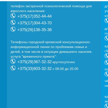
телефон экстренной психологической помощи для
д
взрослого населения:
у
к
+375(17)352-44-44
+375(17)304-43-70
д
+375(29)136-35-38
г
Телефоны городской кризисной консультационно-
e
информационной линии по проблемам семьи и
г.
детей, в том числе в ситуации домашнего насилия,
услуга "временного приюта":
+375(29)367-32-32
круглосуточно
+375(33)603-32-32
с 08.00 до 20.00
п
ч
н
e
э