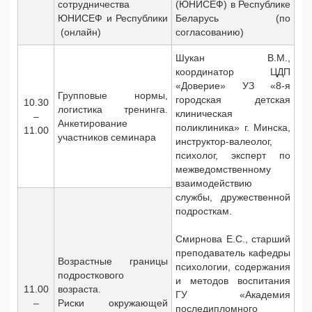
сотрудничества
(ЮНИСЕФ) в Республике
ЮНИСЕФ и Республики
Беларусь (по
(онлайн)
согласованию)
Шукан В.М.,
координатор ЦДП
«Доверие» УЗ «8-я
Групповые нормы,
городская детская
10.30
логистика тренинга.
клиническая
–
Анкетирование
поликлиника» г. Минска,
11.00
участников семинара
инструктор-валеолог,
психолог, эксперт по
межведомственному
взаимодействию
службы, дружественной
подросткам.
Смирнова Е.С., старший
преподаватель кафедры
Возрастные границы
психологии, содержания
подросткового
и методов воспитания
11.00
возраста.
ГУ «Академия
–
Риски окружающей
последипломного