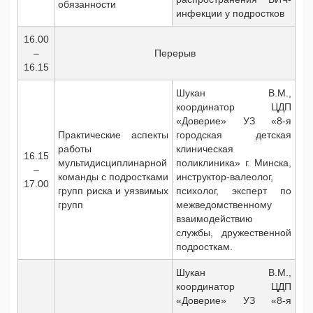
обязанности
инфекции у подростков
16.00
–
Перерыв
16.15
Шукан В.М.,
координатор ЦДП
«Доверие» УЗ «8-я
Практические аспекты
городская детская
работы
клиническая
16.15
мультидисциплинарной
поликлиника» г. Минска,
–
команды с подростками
инструктор-валеолог,
17.00
групп риска и уязвимых
психолог, эксперт по
групп
межведомственному
взаимодействию
службы, дружественной
подросткам.
Шукан В.М.,
координатор ЦДП
«Доверие» УЗ «8-я