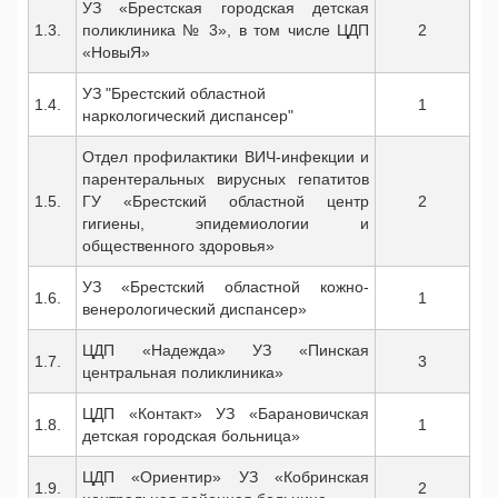
УЗ «Брестская городская детская
1.3.
поликлиника № 3», в том числе ЦДП
2
«НовыЯ»
УЗ "Брестский областной
1.4.
1
наркологический диспансер"
Отдел профилактики ВИЧ-инфекции и
парентеральных вирусных гепатитов
1.5.
ГУ «Брестский областной центр
2
гигиены, эпидемиологии и
общественного здоровья»
УЗ «Брестский областной кожно-
1.6.
1
венерологический диспансер»
ЦДП «Надежда» УЗ «Пинская
1.7.
3
центральная поликлиника»
ЦДП «Контакт» УЗ «Барановичская
1.8.
1
детская городская больница»
ЦДП «Ориентир» УЗ «Кобринская
1.9.
2