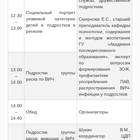
службы, дружественной
подросткам.
Социальный портрет
12.30
уязвимой категории
Смирнова Е.С., старший
–
детей и подростков в
преподаватель кафедры
13.00
регионе
психологии, содержания
и методов воспитания
ГУ «Академия
последипломного
образования», эксперт
по вопросам
формирования ЗОЖ,
13.00
Подростки группы
профилактики
–
риска по ВИЧ
употребления ПАВ,
14.00
распространения ВИЧ-
инфекции у подростков
14.00
–
Обед
Организаторы
14.40
Шукан В.М.,
Подростки группы
координатор ЦДП
риска, живущие с ВИЧ.