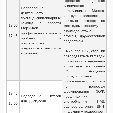
городская детская
клиническая
Направления
поликлиника» г. Минска,
деятельности
инструктор-валеолог,
мультидисциплинарных
психолог, эксперт по
команд в области
17.00
межведомственному
вторичной
–
взаимодействию
профилактики с учетом
17.45
службы, дружественной
проблем и
подросткам.
потребностей
подростков групп риска
Смирнова Е.С., старший
в регионах
преподаватель кафедры
психологии, содержания
и методов воспитания
ГУ «Академия
последипломного
образования», эксперт
по вопросам
формирования ЗОЖ,
17.45
Подведение итогов
профилактики
–
дня. Дискуссия
употребления ПАВ,
18.00
распространения ВИЧ-
инфекции у подростков