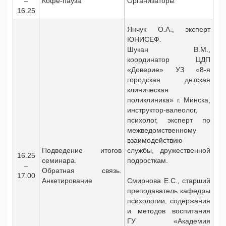
–
Кофе-пауза
Организаторы
16.25
Янчук О.А., эксперт
ЮНИСЕФ.
Шукан В.М.,
координатор ЦДП
«Доверие» УЗ «8-я
городская детская
клиническая
поликлиника» г. Минска,
инструктор-валеолог,
психолог, эксперт по
межведомственному
взаимодействию
Подведение итогов
службы, дружественной
16.25
семинара.
подросткам.
–
Обратная связь.
17.00
Анкетирование
Смирнова Е.С., старший
преподаватель кафедры
психологии, содержания
и методов воспитания
ГУ «Академия