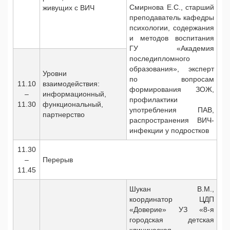
Смирнова Е.С., старший
живущих с ВИЧ
преподаватель кафедры
психологии, содержания
и методов воспитания
ГУ «Академия
последипломного
образования», эксперт
Уровни
по вопросам
11.10
взаимодействия:
формирования ЗОЖ,
–
информационный,
профилактики
11.30
функциональный,
употребления ПАВ,
партнерство
распространения ВИЧ-
инфекции у подростков
11.30
–
Перерыв
11.45
Шукан В.М.,
координатор ЦДП
«Доверие» УЗ «8-я
городская детская