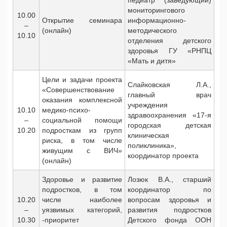
педиатр (заведующий)
мониторингового
10.00
Открытие семинара
информационно-
–
(онлайн)
методического
10.10
отделения детского
здоровья ГУ «РНПЦ
«Мать и дитя»
Цели и задачи проекта
Слайковская Л.А.,
«Совершенствование
главный врач
оказания комплексной
учреждения
10.10
медико-психо-
здравоохранения «17-я
–
социальной помощи
городская детская
10.20
подросткам из групп
клиническая
риска, в том числе
поликлиника»,
живущим с ВИЧ»
координатор проекта
(онлайн)
Здоровье и развитие
Лозюк В.А., старший
подростков, в том
координатор по
10.20
числе наиболее
вопросам здоровья и
–
уязвимых категорий,
развития подростков
10.30
-приоритет
Детского фонда ООН