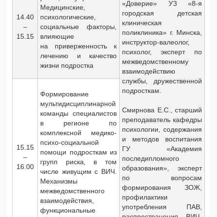
«Доверие» УЗ «8-я
Медицинские,
городская детская
14.40
психологические,
клиническая
–
социальные факторы,
поликлиника» г. Минска,
15.15
влияющие
инструктор-валеолог,
на приверженность к
психолог, эксперт по
лечению и качество
межведомственному
жизни подростка
взаимодействию
службы, дружественной
подросткам.
Формирование
мультидисциплинарной
Смирнова Е.С., старший
команды специалистов
преподаватель кафедры
в регионе по
психологии, содержания
комплексной медико-
и методов воспитания
психо-социальной
15.15
ГУ «Академия
помощи подросткам из
–
последипломного
групп риска, в том
16.00
образования», эксперт
числе живущим с ВИЧ.
по вопросам
Механизмы
формирования ЗОЖ,
межведомственного
профилактики
взаимодействия,
употребления ПАВ,
функциональные
распространения ВИЧ-