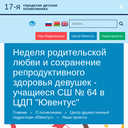
17-я
городская детская
поликлиника
Наш Видеожурнал
Центр Ювентус
Наши проекты
Неделя родительской
любви и сохранение
репродуктивного
здоровья девушек -
учащиеся СШ № 64 в
ЦДП "Ювентус"
Главная
О поликлинике
Центр дружественный
подросткам «Ювентус»
Наши проекты