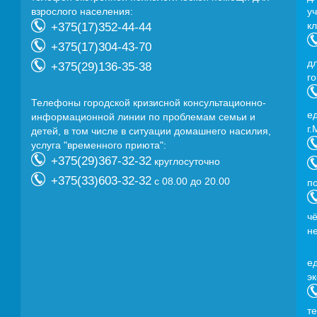
взрослого населения:
у
к
+375(17)352-44-44
+375(17)304-43-70
д
+375(29)136-35-38
г
Телефоны городской кризисной консультационно-
e
информационной линии по проблемам семьи и
г.
детей, в том числе в ситуации домашнего насилия,
услуга "временного приюта":
+375(29)367-32-32
круглосуточно
+375(33)603-32-32
с 08.00 до 20.00
п
ч
н
e
э
т