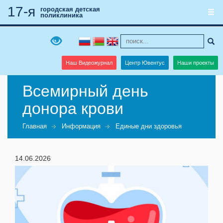
17-я
городская детская
поликлиника
Наш Видеожурнал
Центр Ювентус
Наши проекты
Всемирный день
донора крови
Главная
Информация
Единые дни здоровья
14.06.2026