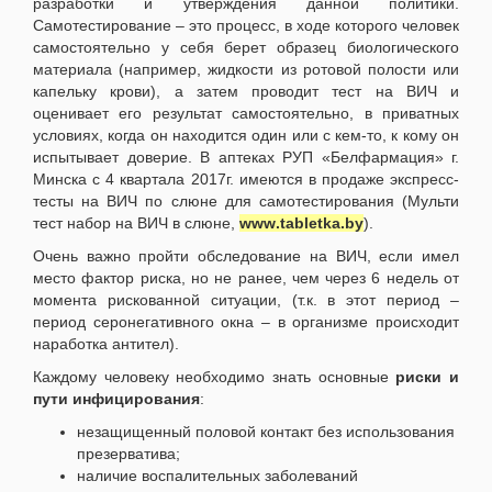
разработки и утверждения данной политики.
Самотестирование – это процесс, в ходе которого человек
самостоятельно у себя берет образец биологического
материала (например, жидкости из ротовой полости или
капельку крови), а затем проводит тест на ВИЧ и
оценивает его результат самостоятельно, в приватных
условиях, когда он находится один или с кем-то, к кому он
испытывает доверие. В аптеках РУП «Белфармация» г.
Минска с 4 квартала 2017г. имеются в продаже экспресс-
тесты на ВИЧ по слюне для самотестирования (Мульти
тест набор на ВИЧ в слюне,
www
.
tabletka
.
by
).
Очень важно пройти обследование на ВИЧ, если имел
место фактор риска, но не ранее, чем через 6 недель от
момента рискованной ситуации, (т.к. в этот период –
период серонегативного окна – в организме происходит
наработка антител).
Каждому человеку необходимо знать основные
риски и
пути инфицирования
:
незащищенный половой контакт без использования
презерватива;
наличие воспалительных заболеваний