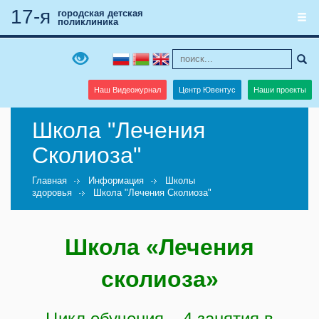
17-я
городская детская
поликлиника
Наш Видеожурнал
Центр Ювентус
Наши проекты
Школа "Лечения
Сколиоза"
Главная
Информация
Школы
здоровья
Школа "Лечения Сколиоза"
Школа «Лечения
сколиоза»
Цикл обучения – 4 занятия в