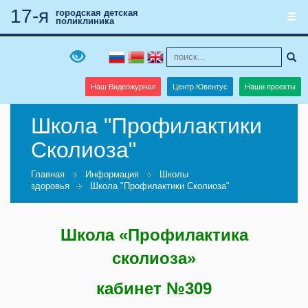
17-я
городская детская
поликлиника
Наш Видеожурнал
Центр Ювентус
Наши проекты
Школа "Профилактики
Сколиоза"
Главная
Информация
Школы
здоровья
Школа "Профилактики Сколиоза"
Школа «Профилактика
сколиоза»
кабинет №309