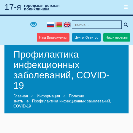
17-я
городская детская
поликлиника
Наш Видеожурнал
Центр Ювентус
Наши проекты
Профилактика
инфекционных
заболеваний, COVID-
19
Главная
Информация
Полезно
знать
Профилактика инфекционных заболеваний,
COVID-19